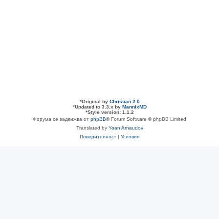
*
Original by
Christian 2.0
*
Updated to 3.3.x by
MannixMD
*
Style version: 1.1.2
Форума се задвижва от
phpBB
® Forum Software © phpBB Limited
Translated by
Yoan Arnaudov
Поверителност
|
Условия