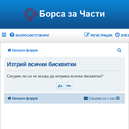
ВЪПРОСИ/ОТГОВОРИ
РЕГИСТРАЦИЯ
ВЛЕЗ
Т
Начало форум
ъ
Изтрий всички бисквитки
р
с
Сигурен ли си че искаш да изтриеш всички бисквитки?
е
н
е
Начало форум
Свържи се с нас