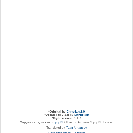
*
Original by
Christian 2.0
*
Updated to 3.3.x by
MannixMD
*
Style version: 1.1.2
Форума се задвижва от
phpBB
® Forum Software © phpBB Limited
Translated by
Yoan Arnaudov
Поверителност
|
Условия