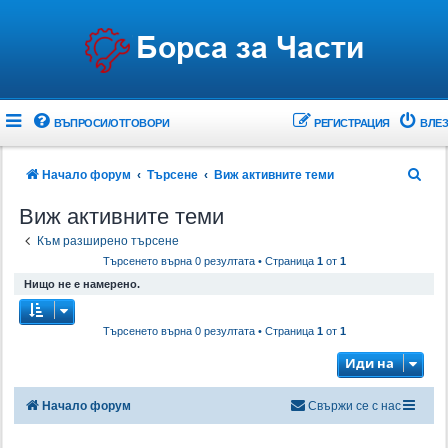
ВЪПРОСИ/ОТГОВОРИ
РЕГИСТРАЦИЯ
ВЛЕЗ
Т
Начало форум
Търсене
Виж активните теми
ъ
Виж активните теми
р
Към разширено търсене
с
Търсенето върна 0 резултата • Страница
1
от
1
е
Нищо не е намерено.
н
е
Търсенето върна 0 резултата • Страница
1
от
1
Иди на
Начало форум
Свържи се с нас