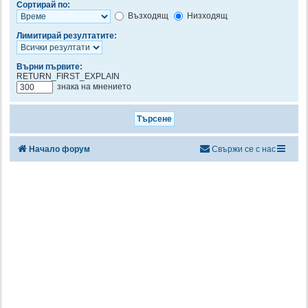
Сортирай по:
Възходящ
Низходящ
Лимитирай резултатите:
Върни първите:
RETURN_FIRST_EXPLAIN
знака на мнението
Начало форум
Свържи се с нас