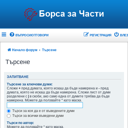
ВЪПРОСИ/ОТГОВОРИ
РЕГИСТРАЦИЯ
ВЛЕЗ
Начало форум
Търсене
Търсене
ЗАПИТВАНЕ
Търсене за ключови думи:
Сложи
+
пред думата, която искаш да бъде намерена и
-
пред
думата, която не искаш да бъде намерена. Сложи лист от думи
разделени с
|
в скоби, ако само една от думите трябва да бъде
намерена. Можете да ползвайте * като маска.
Търси за коя да е от въведените думи
Търси за всички въведени думи
Търси по автор:
Можете да ползвайте * като маска.