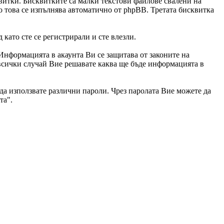
витки. Бисквитките са малки текстови файлове свалени на
о това се изпълнява автоматично от phpBB. Третата бисквитка
като сте се регистрирали и сте влезли.
 Информацията в акаунта Ви се защитава от законите на
в всички случай Вие решавате каква ще бъде информацията в
 да използвате различни пароли. Чрез паролата Вие можете да
та".