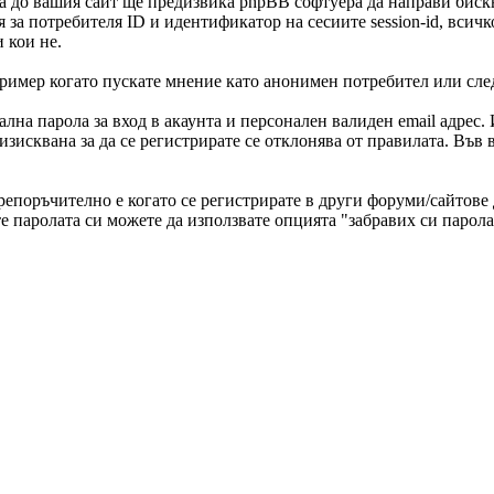
а до вашия сайт ще предизвика phpBB софтуера да направи биск
а потребителя ID и идентификатор на сесиите session-id, всичк
 кои не.
имер когато пускате мнение като анонимен потребител или след 
на парола за вход в акаунта и персонален валиден email адрес.
 изисквана за да се регистрирате се отклонява от правилата. Въ
Препоръчително е когато се регистрирате в други форуми/сайтове
те паролата си можете да използвате опцията "забравих си парола