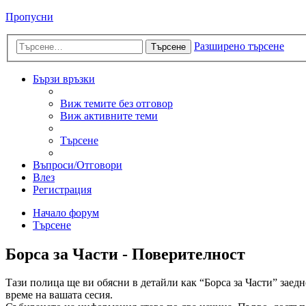
Пропусни
Разширено търсене
Търсене
Бързи връзки
Виж темите без отговор
Виж активните теми
Търсене
Въпроси/Отговори
Влез
Регистрация
Начало форум
Търсене
Борса за Части - Поверителност
Тази полица ще ви обясни в детайли как “Борса за Части” заедн
време на вашата сесия.