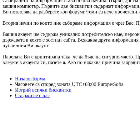
Събирането на информация става по два начина. Първо, достъп
вашия компютър. Първите две бисквитки съдържат информация з
Ви позволява да разберете кои форуми/теми са вече прочетени и
Втория начин по които ние събираме информация е чрез Вас. Пр
Вашия акаунт ще съдържа уникално потребителско име, персонал
държавата в която е хостнат сайта. Всякаква друга информация
публичния Ви акаунт.
Паролата Ви е криптирана така, че да бъде на сигурно място. 
влезете в акаунта си, пазете я. Ако по някаква причина забрави
Начало форум
Часовете са според зоната UTC+03:00 Europe/Sofia
Изтрий всички бисквитки
Свържи се с нас