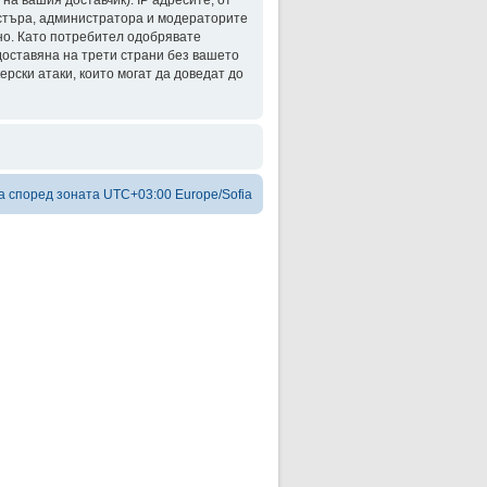
а вашия доставчик). IP адресите, от
астъра, администратора и модераторите
тно. Като потребител одобрявате
доставяна на трети страни без вашето
рски атаки, които могат да доведат до
а според зоната UTC+03:00 Europe/Sofia