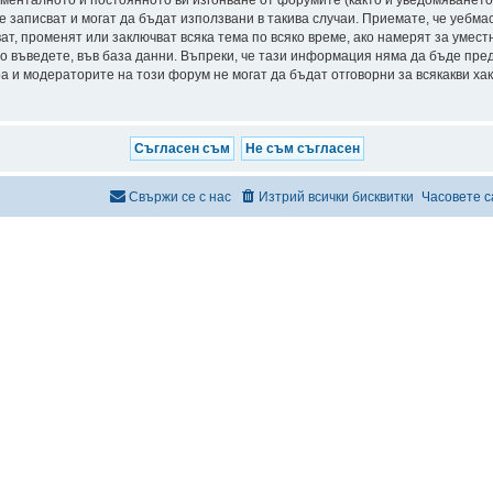
менталното и постоянното ви изгонване от форумите (както и уведомяването н
е записват и могат да бъдат използвани в такива случаи. Приемате, че уебм
ат, променят или заключват всяка тема по всяко време, ако намерят за умес
о въведете, във база данни. Въпреки, че тази информация няма да бъде пре
 и модераторите на този форум не могат да бъдат отговорни за всякакви хаке
Свържи се с нас
Изтрий всички бисквитки
Часовете с