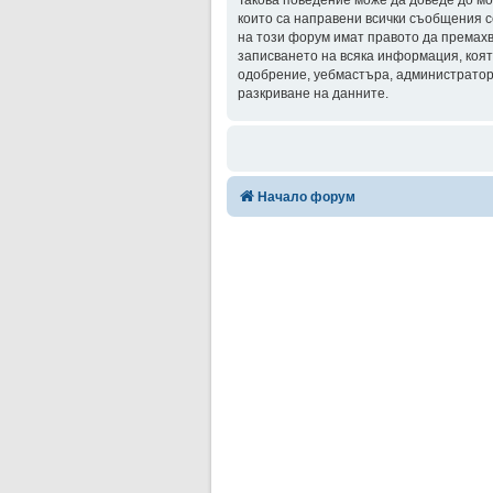
Такова поведение може да доведе до мо
които са направени всички съобщения с
на този форум имат правото да премахв
записването на всяка информация, коят
одобрение, уебмастъра, администратора
разкриване на данните.
Начало форум