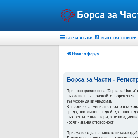
БЪРЗИ ВРЪЗКИ
ВЪПРОСИ/ОТГОВОРИ
Начало форум
Борса за Части - Регист
При посещаването на “Борса за Части” (“
съгласни, не използвайте “Борса за Ча
възможно да ви уведомим.
Въпреки, че администраторите и модер
вреда, невъзможно е да бъдат прегледа
съответните им автори, а не на админи
носят никаква отговорност.
Приемате се да не пишете никакъв груб