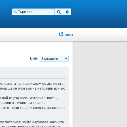
Търсене
Разширено търсене
ВЛЕЗ
Език:
 условиата написани долу, но ако не сте
омяна ще се опитаме на направим всично
о най-бързо всеки материал, носещ
изразяват личното мнение на
ти от тези хора), и следователно те не
руг материал, който нарушава законите.