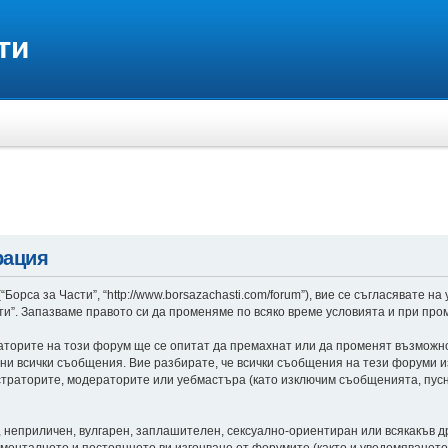
рация
Борса за Части”, “http://www.borsazachasti.com/forum”), вие се съгласявате на
сти”. Запазваме правото си да променяме по всяко време условията и при пр
аторите на този форум ще се опитат да премахнат или да променят възможн
ни всички съобщения. Вие разбирате, че всички съобщения на тези форуми 
страторите, модераторите или уебмастъра (като изключим съобщенията, пусна
, неприличен, вулгарен, заплашителен, сексуално-ориентиран или всякакъв д