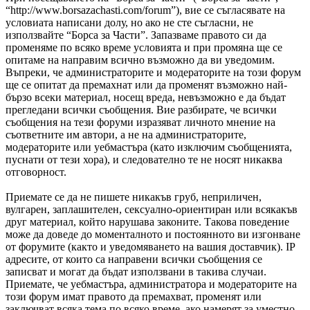
“http://www.borsazachasti.com/forum”), вие се съгласявате на
условиата написани долу, но ако не сте съгласни, не
използвайте “Борса за Части”. Запазваме правото си да
променяме по всяко време условията и при промяна ще се
опитаме на направим всично възможно да ви уведомим.
Въпреки, че администраторите и модераторите на този форум
ще се опитат да премахнат или да променят възможно най-
бързо всеки материал, носещ вреда, невъзможно е да бъдат
прегледани всички съобщения. Вие разбирате, че всички
съобщения на тези форуми изразяват личното мнение на
съответните им автори, а не на администраторите,
модераторите или уебмастъра (като изключим съобщенията,
пуснати от тези хора), и следователно те не носят никаква
отговорност.
Приемате се да не пишете никакъв груб, неприличен,
вулгарен, заплашителен, сексуално-ориентиран или всякакъв
друг материал, който нарушава законите. Такова поведение
може да доведе до моменталното и постоянното ви изгонване
от форумите (както и уведомяването на вашия доставчик). IP
адресите, от които са направени всички съобщения се
записват и могат да бъдат използвани в такива случаи.
Приемате, че уебмастъра, администратора и модераторите на
този форум имат правото да премахват, променят или
заключват всяка тема по всяко време, ако намерят за уместно.