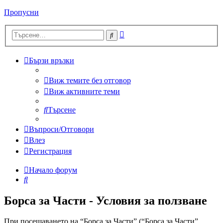
Пропусни
Разширено
Търсене
търсене
Бързи връзки
Виж темите без отговор
Виж активните теми
Търсене
Въпроси/Отговори
Влез
Регистрация
Начало форум
Търсене
Борса за Части - Условия за ползване
При посещаването на “Борса за Части” (“Борса за Части”,