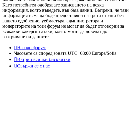
Като потребител одобрявате записването на всяка
информация, която въведете, във база данни. Въпреки, че тази
информация няма да бъде предоставяна на трети страни без
вашето одобрение, уебмастъра, администратора и
модераторите на този форум не могат да бъдат отговорни за
всякакви хакерски атаки, които могат да доведат до
разкриване на данните.
Начало форум
Часовете са според зоната UTC+03:00 Europe/Sofia
Изтрий всички бисквитки
Свържи се с нас