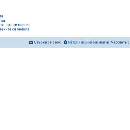
ми
еми
твеното си мнение
вените си мнения
Свържи се с нас
Изтрий всички бисквитки
Часовете с