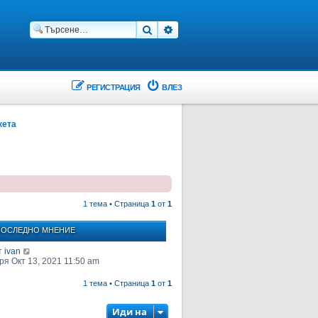
Търсене
Разширено търсене
РЕГИСТРАЦИЯ
ВЛЕЗ
кета
1 тема • Страница
1
от
1
ОСЛЕДНО МНЕНИЕ
т
ivan
ря Окт 13, 2021 11:50 am
1 тема • Страница
1
от
1
Иди на