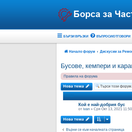
БЪРЗИ ВРЪЗКИ
ВЪПРОСИ/ОТГОВОРИ
Начало форум
Дискусии за Ремо
Бусове, кемпери и кара
Правила на форума
Нова тема
ТЕМИ
Кой е най-добрия бус
от
ivan
»
Сря Окт 13, 2021 11:5
Нова тема
Върни се към началната страница