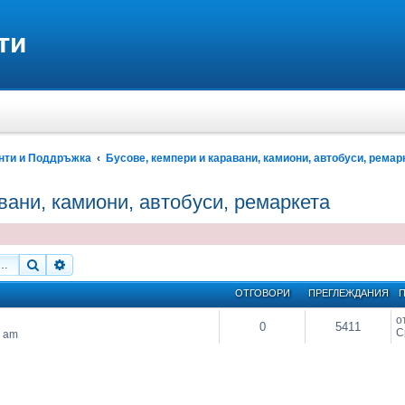
нти и Поддръжка
Бусове, кемпери и каравани, камиони, автобуси, ремар
вани, камиони, автобуси, ремаркета
Търсене
Разширено търсене
ОТГОВОРИ
ПРЕГЛЕЖДАНИЯ
П
о
0
5411
С
0 am